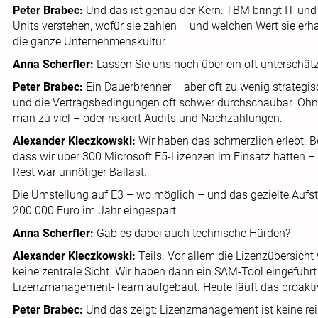
Peter Brabec:
Und das ist genau der Kern: TBM bringt IT u
Units verstehen, wofür sie zahlen – und welchen Wert sie erh
die ganze Unternehmenskultur.
Anna Scherfler:
Lassen Sie uns noch über ein oft untersch
Peter Brabec:
Ein Dauerbrenner – aber oft zu wenig strategis
und die Vertragsbedingungen oft schwer durchschaubar. Oh
man zu viel – oder riskiert Audits und Nachzahlungen.
Alexander Kleczkowski:
Wir haben das schmerzlich erlebt. Be
dass wir über 300 Microsoft E5-Lizenzen im Einsatz hatten – 
Rest war unnötiger Ballast.
Die Umstellung auf E3 – wo möglich – und das gezielte Aufsto
200.000 Euro im Jahr eingespart.
Anna Scherfler:
Gab es dabei auch technische Hürden?
Alexander Kleczkowski:
Teils. Vor allem die Lizenzübersicht
keine zentrale Sicht. Wir haben dann ein SAM-Tool eingeführt 
Lizenzmanagement-Team aufgebaut. Heute läuft das proaktiv
Peter Brabec:
Und das zeigt: Lizenzmanagement ist keine rein