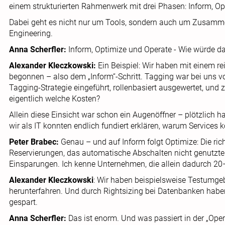
einem strukturierten Rahmenwerk mit drei Phasen: Inform, Op
Dabei geht es nicht nur um Tools, sondern auch um Zusamme
Engineering.
Anna Scherfler:
Inform, Optimize und Operate - Wie würde d
Alexander Kleczkowski:
Ein Beispiel: Wir haben mit einem r
begonnen – also dem „Inform“-Schritt. Tagging war bei uns v
Tagging-Strategie eingeführt, rollenbasiert ausgewertet, un
eigentlich welche Kosten?
Allein diese Einsicht war schon ein Augenöffner – plötzlich 
wir als IT konnten endlich fundiert erklären, warum Services k
Peter Brabec:
Genau – und auf Inform folgt Optimize: Die ri
Reservierungen, das automatische Abschalten nicht genutzter
Einsparungen. Ich kenne Unternehmen, die allein dadurch 2
Alexander Kleczkowski
: Wir haben beispielsweise Testumg
herunterfahren. Und durch Rightsizing bei Datenbanken haben
gespart.
Anna Scherfler:
Das ist enorm. Und was passiert in der „Op