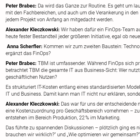
Peter Brabec:
Da wird das Ganze zur Routine. Es geht um la
mit den Fachbereichen, und auch um die Verankerung in den 
jedem Projekt von Anfang an mitgedacht werden.
Alexander Kleczkowski:
Wir haben dafür ein FinOps-Team auf
heute fester Bestandteil jeder größeren Initiative, egal ob neu
Anna Scherfler:
Kommen wir zum zweiten Baustein: Techno
ergänzt das FinOps?
Peter Brabec:
TBM ist umfassender. Während FinOps sich pr
betrachtet TBM die gesamte IT aus Business-Sicht: Wer nutz
geschäftlichen Nutzen?
Es strukturiert IT-Kosten entlang eines standardisierten Mod
IT und Business. Damit kann man IT nicht nur erklären, sonde
Alexander Kleczkowski:
Das war für uns der entscheidende n
eine Kostenzuordnung pro Geschäftsbereich vornehmen – zum 
entstehen im Bereich Produktion, 22 % im Marketing.
Das führte zu spannenden Diskussionen – plötzlich ging es ni
brauchen wir wirklich?“ und „Wie optimieren wir gemeinsam?“