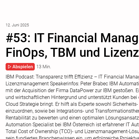
12. Juni 2025
#53: IT Financial Mana
FinOps, TBM und Lize
Abspielen
13 Min.
IBM Podcast: Transparenz trifft Effizienz – IT Financial Ma
Lizenzmanagement Speakerinfos: Peter Brabec IBM Automation
mit der Acquisition der Firma DataPower zur IBM gestoßen. E
und wirtschaftlichen Hintergrund und unterstützt Kunden bei
Cloud Strategie bringt. Er hilft als Experte sowohl Sicherhei
einzuordnen, sowie bei Integrations- und Transformationsthem
Rentabilität zu bewerten und einen optimalen Lösungsansatz
Automation Specialist bei IBM Österreich ist erfahrener IT A
Total Cost of Ownership (TCO)- und Lizenzmanagement-Lösunge
sein fundiertes Branchenwissen ein, um erfolgreiche Projekt