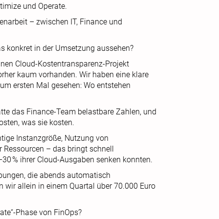
timize und Operate.
narbeit – zwischen IT, Finance und
as konkret in der Umsetzung aussehen?
einen Cloud-Kostentransparenz-Projekt
orher kaum vorhanden. Wir haben eine klare
d zum ersten Mal gesehen: Wo entstehen
hatte das Finance-Team belastbare Zahlen, und
osten, was sie kosten.
chtige Instanzgröße, Nutzung von
 Ressourcen – das bringt schnell
0–30 % ihrer Cloud-Ausgaben senken konnten.
ebungen, die abends automatisch
 wir allein in einem Quartal über 70.000 Euro
erate“-Phase von FinOps?