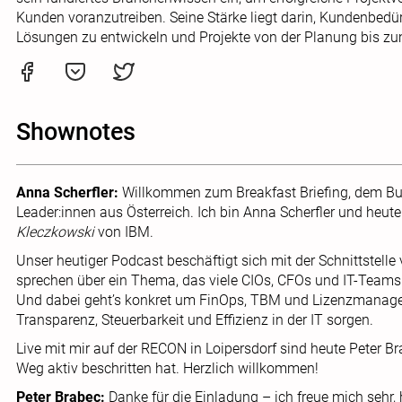
Kunden voranzutreiben. Seine Stärke liegt darin, Kundenbedü
Lösungen zu entwickeln und Projekte von der Planung bis zum
Shownotes
Anna Scherfler:
Willkommen zum Breakfast Briefing, dem Bu
Leader:innen aus Österreich. Ich bin Anna Scherfler und heu
Kleczkowski
von IBM.
Unser heutiger Podcast beschäftigt sich mit der Schnittstell
sprechen über ein Thema, das viele CIOs, CFOs und IT-Teams 
Und dabei geht’s konkret um FinOps, TBM und Lizenzmanageme
Transparenz, Steuerbarkeit und Effizienz in der IT sorgen.
Live mit mir auf der RECON in Loipersdorf sind heute Peter B
Weg aktiv beschritten hat. Herzlich willkommen!
Peter Brabec:
Danke für die Einladung – ich freue mich sehr,