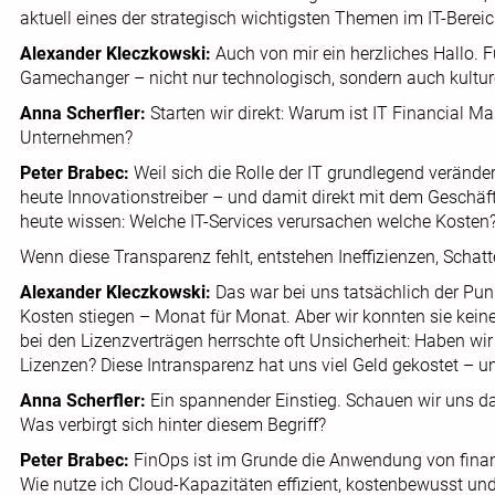
aktuell eines der strategisch wichtigsten Themen im IT-Bereic
Alexander Kleczkowski:
Auch von mir ein herzliches Hallo. 
Gamechanger – nicht nur technologisch, sondern auch kulture
Anna Scherfler:
Starten wir direkt: Warum ist IT Financial 
Unternehmen?
Peter Brabec:
Weil sich die Rolle der IT grundlegend verändert
heute Innovationstreiber – und damit direkt mit dem Geschä
heute wissen: Welche IT-Services verursachen welche Kosten
Wenn diese Transparenz fehlt, entstehen Ineffizienzen, Schat
Alexander Kleczkowski:
Das war bei uns tatsächlich der Pun
Kosten stiegen – Monat für Monat. Aber wir konnten sie kei
bei den Lizenzverträgen herrschte oft Unsicherheit: Haben wir 
Lizenzen? Diese Intransparenz hat uns viel Geld gekostet – u
Anna Scherfler:
Ein spannender Einstieg. Schauen wir uns d
Was verbirgt sich hinter diesem Begriff?
Peter Brabec:
FinOps ist im Grunde die Anwendung von fina
Wie nutze ich Cloud-Kapazitäten effizient, kostenbewusst und