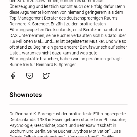
den Strom zu schwimmen, sondern es kommt aus
Überzeugung und letztlich spricht auch der Erfolg dafür. Denn
diese Argumente kommen von niemand geringerem, als dem
Top-Management Berater des deutschsprachigen Raums.
Reinhard K. Sprenger. Er zählt zu den profiliertesten
Führungsexperten Deutschlands, er ist Berater in namhaften
DAX Unternehmen, seine Bücher verkauften sich bis dato über
1,8 Millionen Mal….und….er ist begeisterter Musiker. Und wie so
oft stand zu Beginn ein ganz anderer Berufswunsch auf seiner
Liste… warum es nicht dazu kam und was gute
Führungskräfte brauchen, haben wir ihn persönlich gefragt:
Bühne frei für Reinhard K. Sprenger
Shownotes
Dr. Reinhard K. Sprenger ist der profilierteste Führungs­experte
Deutschlands. 1953 in Essen geboren studierte er Philosophie,
Psychologie, Geschichte, Sport und Betriebswirtschaft in
Bochum und Berlin. Seine Bücher „Mythos Motivation“, „Das
Prinzip Selbstverantwor­tung“, „Vertrauen führt“, „Radikal